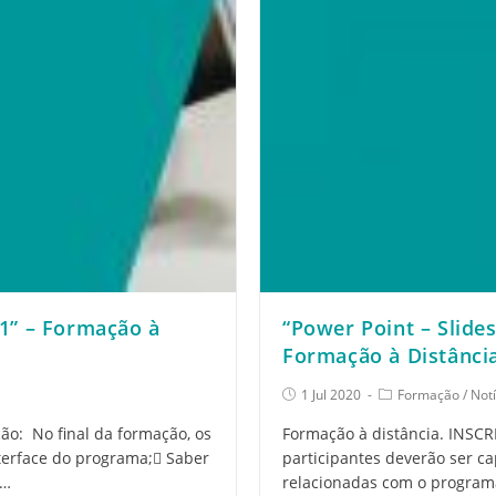
 1” – Formação à
“Power Point – Slide
Formação à Distânci
1 Jul 2020
Formação
/
Notí
ão: No final da formação, os
Formação à distância. INSCR
terface do programa; Saber
participantes deverão ser c
r…
relacionadas com o progra