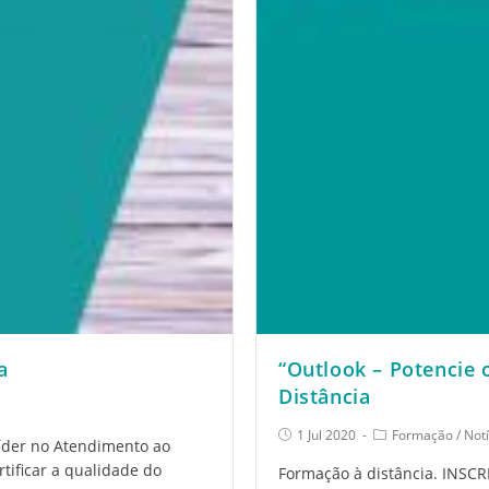
a
“Outlook – Potencie 
Distância
1 Jul 2020
Formação
/
Notí
íder no Atendimento ao
rtificar a qualidade do
Formação à distância. INSCR