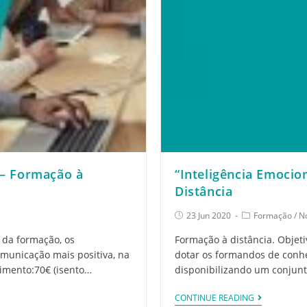
 – Formação à
“Inteligência Emocio
Distância
23 Jun 2020
Formação
/
No
 da formação, os
Formação à distância. Objeti
omunicação mais positiva, na
dotar os formandos de conh
timento:70€ (isento…
disponibilizando um conjunt
CONTINUE READING