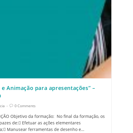
s e Animação para apresentações” –
a
cia
0 Comments
IÇÃO Objetivo da formação: No final da formação, os
apazes de: Efetuar as ações elementares
ma; Manusear ferramentas de desenho e…